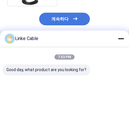
계속하다
Linke Cable
추천된 제품
7:53 PM
Good day, what product are you looking for?
UL2464 110 코어 전
EV 충전기 케이블 및
구리 합금 터미널
선, 주석 도금 구리 도체
160 코어 애플리케이션
께 V0 등급 열
및 전자 장비용 할로겐
용 고밀도 고전도성
셸 EV 자동차 
프리 열가소성 수지
UL2464 UL 전기 와이
블
어
최고의 가격
최고의 가격
최고의 