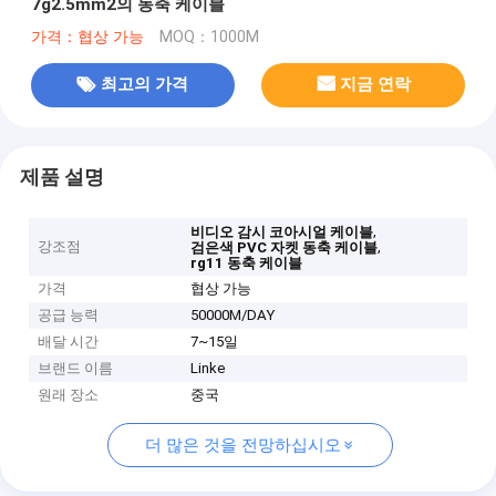
7g2.5mm2의 동축 케이블
가격：협상 가능
MOQ：1000M
최고의 가격
지금 연락
제품 설명
,
비디오 감시 코아시얼 케이블
강조점
,
검은색 PVC 자켓 동축 케이블
rg11 동축 케이블
가격
협상 가능
공급 능력
50000M/DAY
배달 시간
7~15일
브랜드 이름
Linke
원래 장소
중국
더 많은 것을 전망하십시오