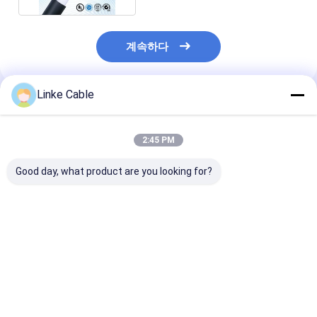
계속하다
Linke Cable
추천된 제품
2:45 PM
Good day, what product are you looking for?
300V 적용을 위한 주석
가정용 및 산업용 전기
지하 매설용 PV
처리된 구리 및 다중 코
장비용 PVC 절연 4코어
다중 코어 ADS
어 고성능 수중 제어 케
3*6+1*4 유연한 케이블
케이블
이블
최고의 가격
최고의 가격
최고의 