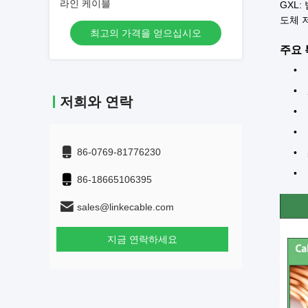
라인 케이블
GXL:
도체 저항
최고의 가격을 얻으십시오
주요 
저희와 연락
86-0769-81776230
86-18665106395
sales@linkecable.com
지금 연락하세요