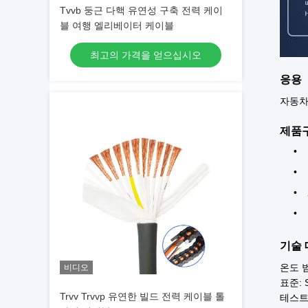
Tvvb 둥근 다핵 유연성 구축 전력 케이
블 여행 엘리베이터 케이블
최고의 가격을 얻으십시오
응용
자동차
제품
기술
온도 범
비디오
표준: S
Trvv Trvvp 유연한 빌드 전력 케이블 톨
테스트 