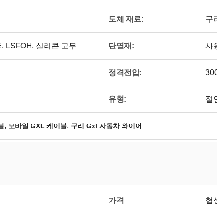
도체 재료:
구
단열재:
E, LSFOH, 실리콘 고무
사용
정격전압:
30
유형:
절
,
,
블
모바일 GXL 케이블
구리 Gxl 자동차 와이어
가격
협