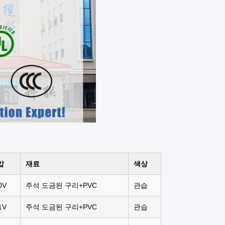
압
재료
색상
0V
주석 도금된 구리+PVC
관습
1V
주석 도금된 구리+PVC
관습