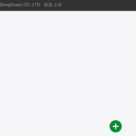
ongGuan) CO.,LTD . 판권 소유.