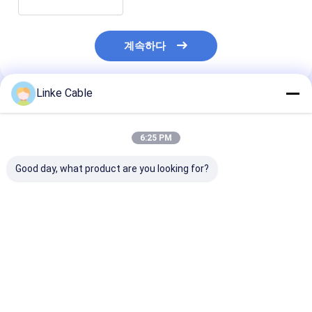
계속하다
Linke Cable
추천된 제품
6:25 PM
Good day, what product are you looking for?
UL2464 110 코어 전
EV 충전기 케이블 및
전기 자동차용 3
선, 주석 도금 구리 도체
160 코어 애플리케이션
격 전류 IP65 
및 전자 장비용 할로겐
용 고밀도 고전도성
실리콘 재킷 EV
프리 열가소성 수지
UL2464 UL 전기 와이
이블
어
최고의 가격
최고의 가격
최고의 