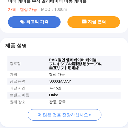
이터 케이블 수직 엘리베이터 이동 케이블
가격：협상 가능
MOQ：1000m
최고의 가격
지금 연락
제품 설명
,
PVC 절연 엘리베이터 케이블
강조점
,
フレキシブル銅製移動ケーブル
垂直リフト用電線
가격
협상 가능
공급 능력
50000M/DAY
배달 시간
7~15일
브랜드 이름
Linke
원래 장소
광둥, 중국
더 많은 것을 전망하십시오