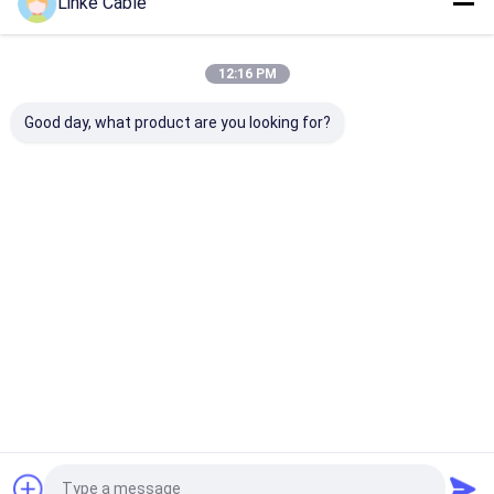
Linke Cable
Desktop Site
홈
사이트맵
연락처
Sitemap
개인 정보 정책
12:16 PM
품질
UL 전기 전선
중국 공장.Copyright © 2026 Linke Cable
Good day, what product are you looking for?
Technology (DongGuan) CO.,LTD. All Rights Reserved.
홈
제품 소개
회사 소개