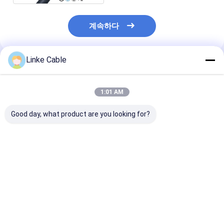
계속하다
Linke Cable
추천된 제품
1:01 AM
Good day, what product are you looking for?
300-600V 정격 전압
600V 적용을 위한 주석
XLPE 단열 GX
및 맞춤형 절연 재료를
도금 구리 도체, 고 EMC
컬러 코딩 차량 
갖춘 구리 도체 스프링
성능 구리 편조 차폐
이블을 위한 틴 
케이블
PVC 연성 케이블
코어
최고의 가격
최고의 가격
최고의 