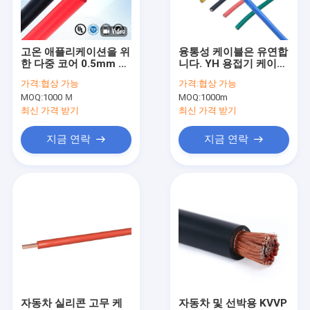
공장 투어
품질 관리
고온 애플리케이션을 위
융통성 케이블은 유연합
한 다중 코어 0.5mm 유
니다. YH 용접기 케이블
연락처
연성 실리콘 와이어
은 JHS 방수용 kaŭ치
가격:
협상 가능
가격:
협상 가능
케이블입니다.
MOQ:
1000 Ｍ
MOQ:
1000m
뉴스
최신 가격 받기
최신 가격 받기
모든 케이스
지금 연락
지금 연락
견적 요청
UL 전기 전선
ev 충전 케이블
실리콘 고무 케이블
자동차 실리콘 고무 케
자동차 및 선박용 KVVP