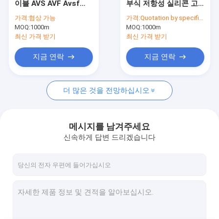
이블 AVS AVF Avsf
부식 저항성 실리콘 고
전기 케이블
Avssf Avss Avssf
무 케이블
가격:
협상 가능
가격:
Quotation by specification
Avssxf
MOQ:
산업 제어 케이블
1000m
MOQ:
1000m
최신 가격 받기
최신 가격 받기
EV HV 케이블
지금 연락
지금 연락
자동차 전선 케이블
더 많은 것을 전망하십시오
의학 케이블
플로팅 케이블
메시지를 남겨주세요
저압 선로
신속하게 답변 드리겠습니다
에너지 저장 전력 케이블
센서 케이블
맞춤형 특수 케이블