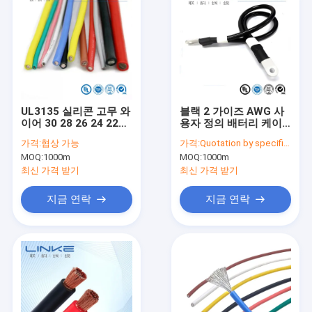
UL3135 실리콘 고무 와
블랙 2 가이즈 AWG 사
이어 30 28 26 24 22
용자 정의 배터리 케이
20 18 16 14 12 10
블 태양, 해양, 인버터용
가격:
협상 가능
가격:
Quotation by specification
AWG 단열 부드러운 구
구리 유선
MOQ:
1000m
MOQ:
1000m
리 전자 LED 램프 조명
케이블
최신 가격 받기
최신 가격 받기
지금 연락
지금 연락
홈
제품 소개
회사 소개