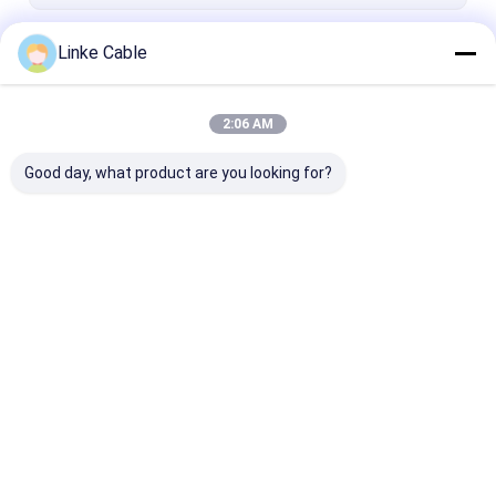
로봇 케이블
계속하다
Linke Cable
엑스라이르 케이블
2:06 AM
우리의 카테고리
Good day, what product are you looking for?
UL 전기 전선
ev 충전 케이블
실리콘 고무 케
Desktop Site
홈
사이트맵
연락처
사이트맵
개인 정보 정책