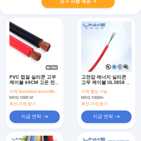
요구 사항 제공
PVC 껍질 실리콘 고무
고전압 에너지 실리콘
케이블 69CM 고온 전압
고무 케이블 UL3858 단
저항
일 코어 고립 방화
가격:
Quotation according to specifications
가격:
협상 가능
retardant
MOQ:
1000 Ｍ
MOQ:
1000m
최신 가격 받기
최신 가격 받기
지금 연락
지금 연락